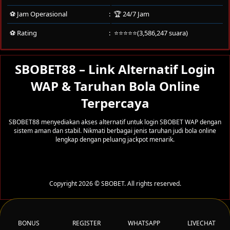
⚽ Jam Operasional
🏆 24/7 Jam
⚽ Rating
⭐⭐⭐⭐⭐(3,586,247 suara)
SBOBET88 – Link Alternatif Login
WAP & Taruhan Bola Online
Terpercaya
SBOBET88 menyediakan akses alternatif untuk login SBOBET WAP dengan
sistem aman dan stabil. Nikmati berbagai jenis taruhan judi bola online
lengkap dengan peluang jackpot menarik.
Copyright 2026 © SBOBET. All rights reserved.
BONUS
REGISTER
WHATSAPP
LIVECHAT